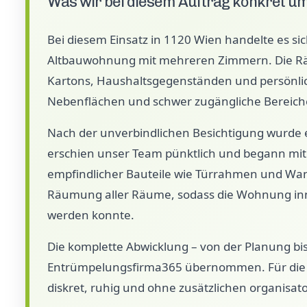
Was wir bei diesem Auftrag konkret u
Bei diesem Einsatz in 1120 Wien handelte es s
Altbauwohnung mit mehreren Zimmern. Die Räum
Kartons, Haushaltsgegenständen und persönli
Nebenflächen und schwer zugängliche Bereiche
Nach der unverbindlichen Besichtigung wurde e
erschien unser Team pünktlich und begann mit
empfindlicher Bauteile wie Türrahmen und Wan
Räumung aller Räume, sodass die Wohnung inne
werden konnte.
Die komplette Abwicklung – von der Planung bi
Entrümpelungsfirma365 übernommen. Für die Ku
diskret, ruhig und ohne zusätzlichen organisat